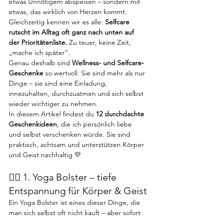
etwas Unnötigem abspeisen – sondern mit 
etwas, das wirklich von Herzen kommt.
Gleichzeitig kennen wir es alle: 
Selfcare 
rutscht im Alltag oft ganz nach unten auf 
der Prioritätenliste. 
Zu teuer, keine Zeit, 
„mache ich später“.
Genau deshalb sind 
Wellness- und Selfcare-
Geschenke
 so wertvoll. Sie sind mehr als nur 
Dinge – sie sind eine Einladung, 
innezuhalten, durchzuatmen und sich selbst 
wieder wichtiger zu nehmen.
In diesem Artikel findest du 
12 durchdachte 
Geschenkideen
, die ich persönlich liebe 
und selbst verschenken würde. Sie sind 
praktisch, achtsam und unterstützen Körper 
und Geist nachhaltig 💛
🧘‍♀️ 1. Yoga Bolster – tiefe 
Entspannung für Körper & Geist
Ein Yoga Bolster ist eines dieser Dinge, die 
man sich selbst oft nicht kauft – aber sofort 