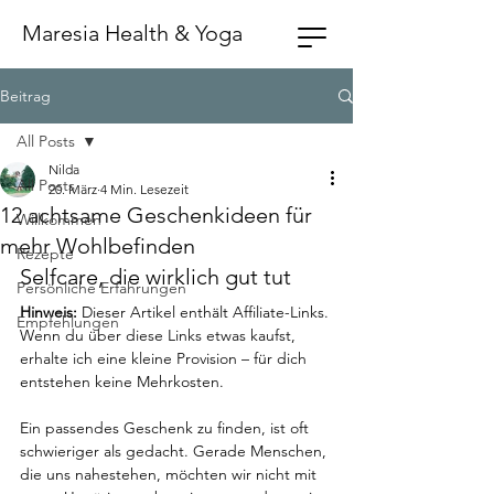
Maresia Health & Yoga
Beitrag
All Posts
Nilda
All Posts
20. März
4 Min. Lesezeit
12 achtsame Geschenkideen für
Willkommen
mehr Wohlbefinden
Rezepte
Selfcare, die wirklich gut tut
Persönliche Erfahrungen
Hinweis:
 Dieser Artikel enthält Affiliate-Links. 
Empfehlungen
Wenn du über diese Links etwas kaufst, 
erhalte ich eine kleine Provision – für dich 
entstehen keine Mehrkosten.
Ein passendes Geschenk zu finden, ist oft 
schwieriger als gedacht. Gerade Menschen, 
die uns nahestehen, möchten wir nicht mit 