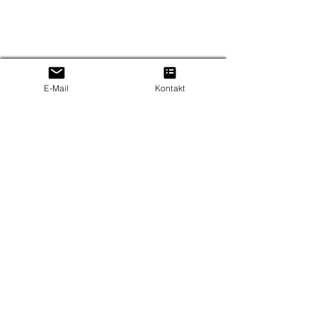
E-Mail
Kontakt
👉 Ideal für:
Zuhause
Abendroutinen
Entspannung
☀️ 12. Tageslichtlampe (SAD 
Licht) – Energie im Winter
Gerade in den dunklen Monaten leiden 
viele Menschen unter Energielosigkeit oder 
schlechter Stimmung.